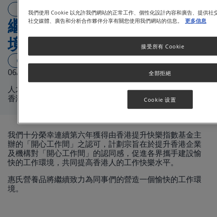
ARTICLE
我們使用 Cookie 以允許我們網站的正常工作、個性化設計內容和廣告、提供
繼續致力提供愉快的工作環
社交媒體、廣告和分析合作夥伴分享有關您使用我們網站的信息。
更多信息
境
接受所有 Cookie
1 分鐘閱讀
06/25/2021
全部拒絕
人才無疑是每家公司最重要的資產之一，因此惠氏營養品
香港一直將同事們的快樂水平放在首位。
Cookie 设置
我們十分榮幸連續第六年獲得由香港提升快樂指數基金主
辦的「開心工作間」之認可，計劃宗旨在於提升香港企業
及機構對「開心工作間」的認同感，促進各界攜手建設愉
快的工作環境，共同提高香港人的工作快樂水平。
惠氏營養品將繼續致力為同事們的營造一個愉快的工作環
境。