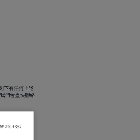
閣下有任何上述
，我們會盡快聯絡
)
我們還同社交媒