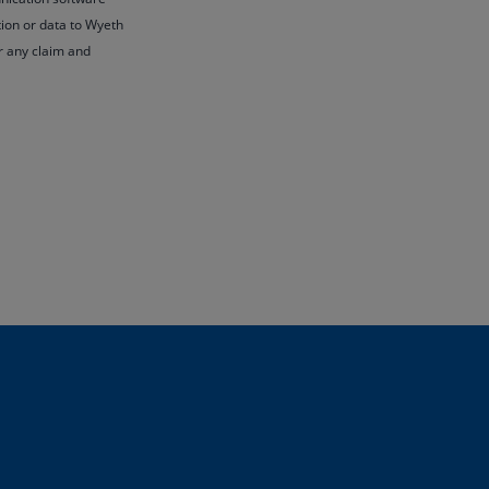
tion or data to Wyeth
or any claim and