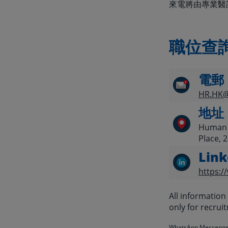
來電將由專業醫
職位查詢
電郵
HR.HK@
地址
Human R
Place, 
Link
https:/
All information
only for recru
WhatsApp Messenger 