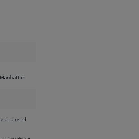
 Manhattan
nce and used
nication software