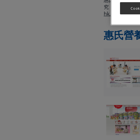
惠氏營養科學中
究，從而推廣營
Cook
hk.wnsc@wyeth
惠氏營