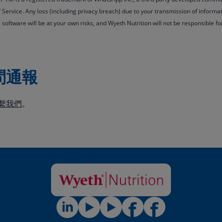
f Service. Any loss (including privacy breach) due to your transmission of informa
 software will be at your own risks, and Wyeth Nutrition will not be responsible f
問通報
繫我們
。