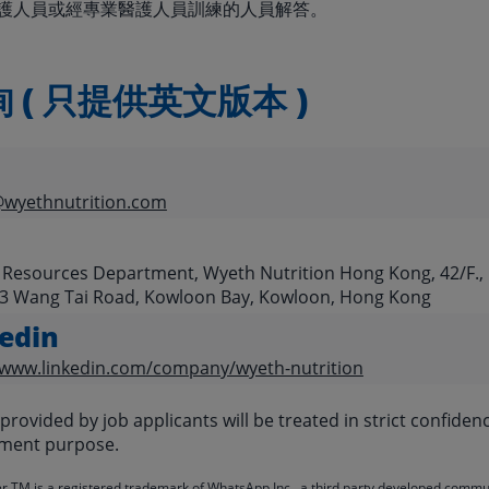
護人員或經專業醫護人員訓練的人員解答。
 ( 只提供英文版本 )
wyethnutrition.com
esources Department, Wyeth Nutrition Hong Kong, 42/F.,
23 Wang Tai Road, Kowloon Bay, Kowloon, Hong Kong
edin
/www.linkedin.com/company/wyeth-nutrition
 provided by job applicants will be treated in strict confide
itment purpose.
TM is a registered trademark of WhatsApp Inc., a third party developed commu