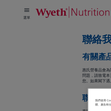
選單
聯絡
有關產
惠氏營養品會為
問題，請致電本
您。如果閣下遇
聯絡惠氏
我們使用 C
體、廣告和