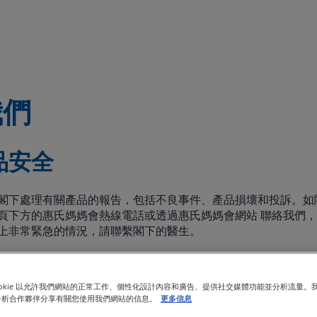
我們
品安全
閣下處理有關產品的報告，包括不良事件、產品損壞和投訴。如
頁下方的惠氏媽媽會熱線電話或透過惠氏媽媽會網站 聯絡我們
上非常緊急的情況，請聯繫閣下的醫生。
營養科學中心香港 (WNSC HK
ookie 以允許我們網站的正常工作、個性化設計內容和廣告、提供社交媒體功能並分析流量。
分析合作夥伴分享有關您使用我們網站的信息。
更多信息