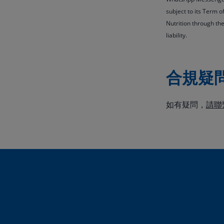
subject to its Term o
Nutrition through the
liability.
合規疑
如有疑問，
請聯