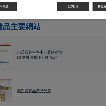
心香港(WNSC HK)致力透過促進以實證為本的營養資訊交流以
養的重要性。如閣下有任何關於WNSC HK諮詢，請以電郵聯絡
ie 设置
全部拒絕
接受所有
nutrition.com
，並請註明閣下的姓名及聯絡電話我們會盡快聯
養品主要網站
惠氏營養科學中心香港網站
(專為香港醫護人員而設)
惠氏營養品產品品牌