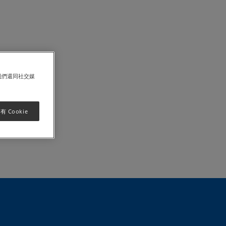
我們還同社交媒
「現況」及「現
 Cookie
料、內容及材