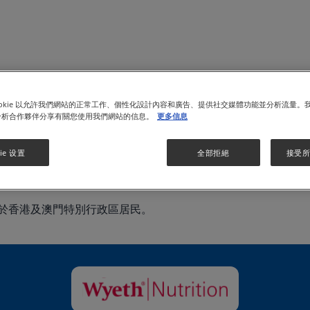
ookie 以允許我們網站的正常工作、個性化設計內容和廣告、提供社交媒體功能並分析流量。
分析合作夥伴分享有關您使用我們網站的信息。
更多信息
考。如有疑問，請向醫護人員查詢。本網站所提供的資料乃基於
ie 设置
全部拒絕
接受所有
(香港)控股有限公司沒有及不會就本網站的運作、網站所載的資
定陳述或保證。
於香港及澳門特別行政區居民。