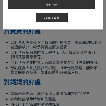
全部拒絕
母乳是寶寶的最佳食物。世界衞生組織建議寶寶出生最初
六個月全吃母乳，約到六個月大，便須逐漸添加固體食
物，以滿足寶寶營養的需要，並繼續餵哺母乳至兩歲或以
Cookie 设置
上。
對寶寶的好處
母乳會因應寶寶不同時期的生長需要，製造和調配出最
合適的成分，給予寶寶全面的營養。
母乳含有多種脂肪酸，包括 DHA，幫助寶寶的腦部、
眼睛及腸胃等發育。
母乳含有消化酵素，有助寶寶消化及吸收優質的養分。
母乳蘊含大量抗體及活細胞，以全母乳餵哺，能夠幫助
寶寶的腸道發展，阻止細菌和致敏原入侵。
對媽媽的好處
幫助子宮收縮，減少產後大量出血和貧血的機會
有助減低懷孕時增加的體重
減低患上乳癌和卵巢癌的風險