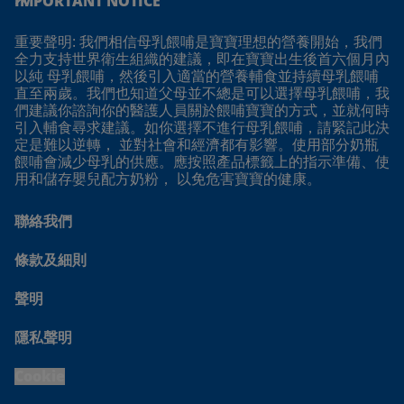
IMPORTANT NOTICE
重要聲明: 我們相信母乳餵哺是寶寶理想的營養開始，我們
全力支持世界衛生組織的建議，即在寶寶出生後首六個月內
以純 母乳餵哺，然後引入適當的營養輔食並持續母乳餵哺
直至兩歲。我們也知道父母並不總是可以選擇母乳餵哺，我
們建議你諮詢你的醫護人員關於餵哺寶寶的方式，並就何時
引入輔食尋求建議。如你選擇不進行母乳餵哺，請緊記此決
定是難以逆轉， 並對社會和經濟都有影響。使用部分奶瓶
餵哺會減少母乳的供應。應按照產品標籤上的指示準備、使
用和儲存嬰兒配方奶粉， 以免危害寶寶的健康。
聯絡我們
條款及細則
聲明
隱私聲明
Cookie