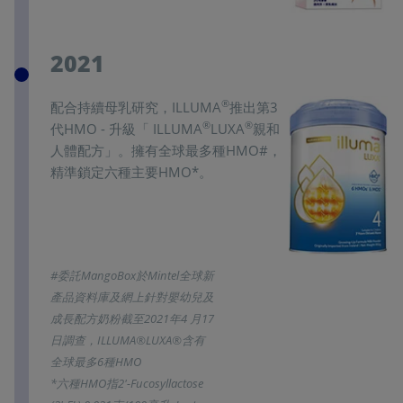
2021
®
配合持續母乳研究，ILLUMA
推出第3
®
®
代HMO - 升級「 ILLUMA
LUXA
親和
人體配方」。擁有全球最多種HMO#，
精準鎖定六種主要HMO*。
#委託MangoBox於Mintel全球新
產品資料庫及網上針對嬰幼兒及
成長配方奶粉截至2021年4 月17
日調查，ILLUMA®LUXA®含有
全球最多6種HMO
*六種HMO指2'-Fucosyllactose