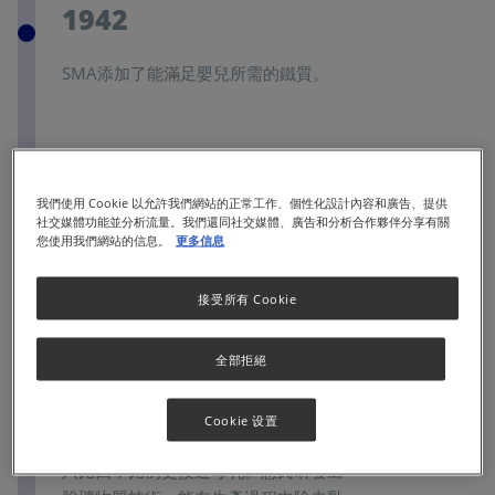
1942
SMA添加了能滿足嬰兒所需的鐵質。
1956
我們使用 Cookie 以允許我們網站的正常工作、個性化設計內容和廣告、提供
產品標籤和包裝經過改善後，SMA標籤
社交媒體功能並分析流量。我們還同社交媒體、廣告和分析合作夥伴分享有關
您使用我們網站的信息。
更多信息
為業界中最先印有產品到期日的標籤。
接受所有 Cookie
1961
全部拒絕
惠氏成功研發出首種為初生及足月嬰兒
而設的商業性銷售配方奶粉，其乳清蛋
Cookie 设置
白與酪蛋白的比例 (whey-to-casein) 為
六比四，比例更接近母乳。惠氏研發出