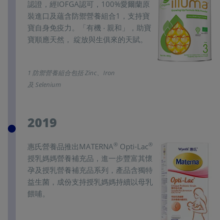
認證，經IOFGA認可，100%愛爾蘭原
裝進口及蘊含防禦營養組合1，支持寶
寶自身免疫力。「有機 ‧ 親和」，助寶
寶順應天然， 綻放與生俱來的天賦。
1 防禦營養組合包括 Zinc、Iron
及 Selenium
2019
®
®
惠氏營養品推出MATERNA
Opti-Lac
授乳媽媽營養補充品，進一步豐富其懷
孕及授乳營養補充品系列，產品含獨特
益生菌，成份支持授乳媽媽持續以母乳
餵哺。