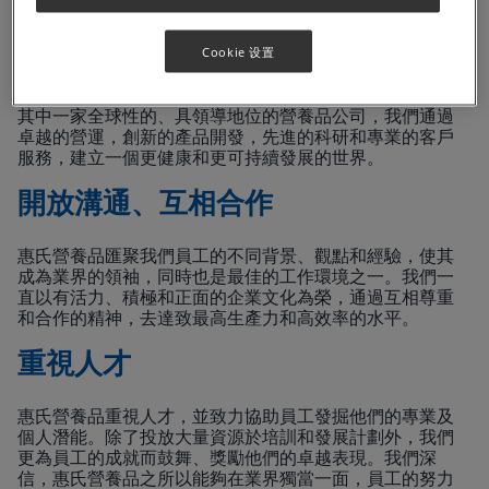
理想的工作環境
Cookie 设置
在惠氏營養品，我們每天致力創新求進，突破自我。作為
其中一家全球性的、具領導地位的營養品公司，我們通過
卓越的營運，創新的產品開發，先進的科研和專業的客戶
服務，建立一個更健康和更可持續發展的世界。
開放溝通、互相合作
惠氏營養品匯聚我們員工的不同背景、觀點和經驗，使其
成為業界的領袖，同時也是最佳的工作環境之一。我們一
直以有活力、積極和正面的企業文化為榮，通過互相尊重
和合作的精神，去達致最高生產力和高效率的水平。
重視人才
惠氏營養品重視人才，並致力協助員工發掘他們的專業及
個人潛能。除了投放大量資源於培訓和發展計劃外，我們
更為員工的成就而鼓舞、獎勵他們的卓越表現。我們深
信，惠氏營養品之所以能夠在業界獨當一面，員工的努力