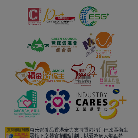
惠氏營養品香港全力支持香港特別行政區衛生
署轄下之器官捐贈計劃，以愛為病人燃點希