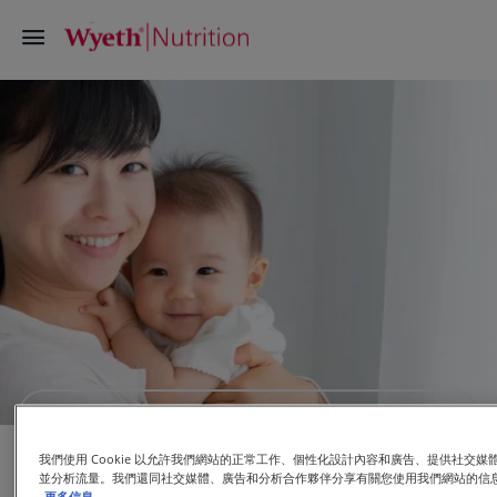
攜手培育健康新一代
惠氏營養品一向致力創新，研發以科學為本的優質營
我們使用 Cookie 以允許我們網站的正常工作、個性化設計內容和廣告、提供社交媒
養品，幫助提升媽媽和寶寶首1000天的生活品質。
並分析流量。我們還同社交媒體、廣告和分析合作夥伴分享有關您使用我們網站的信
更多信息