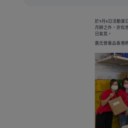
於
月
日活動當
9
6
月餅之外，亦包
日氣氛。
惠氏營養品香港