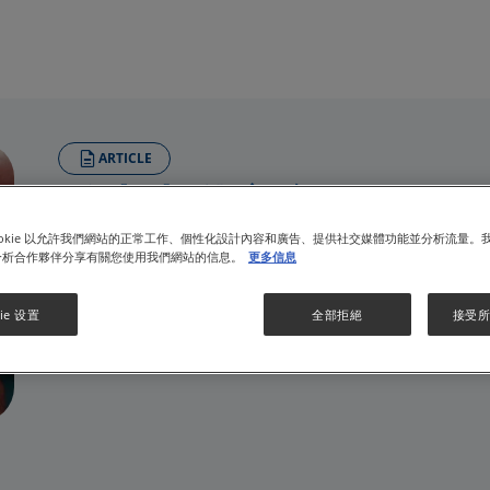
ARTICLE
送上中秋心意
ookie 以允許我們網站的正常工作、個性化設計內容和廣告、提供社交媒體功能並分析流量。
1 分鐘閱讀
分析合作夥伴分享有關您使用我們網站的信息。
更多信息
09/30/2022
趁著中秋節，惠氏營養品夥拍了民社服務中心
福袋，以表社區關懷，實行
「送福袋
‧
家添愛」，送上節日
ie 设置
全部拒絕
接受所有