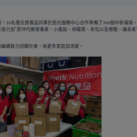
日，
名惠氏營養品同事於民社服務中心合作準備了
個中秋福袋
10
300
®
含倍力加
即沖均衡營養素、小風扇、保暖壼、茶包以及燈籠，讓長者
將繼續致力回饋社會，為更多家庭加添愛。