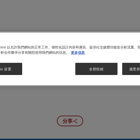
ookie 以允許我們網站的正常工作、個性化設計內容和廣告、提供社交媒體功能並分析流量。
Videos
分析合作夥伴分享有關您使用我們網站的信息。
更多信息
ie 设置
全部拒絕
接受所有
分享