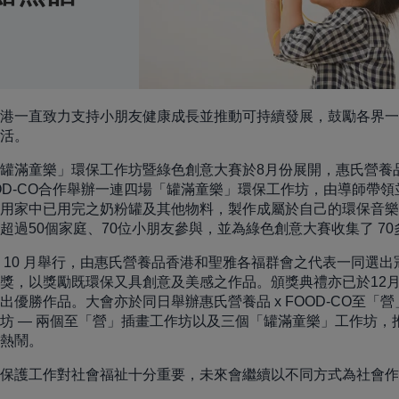
港一直致力支持小朋友健康成長並推動可持續發展，鼓勵各界一
活。
罐滿童樂」環保工作坊暨綠色創意大賽於8月份展開，惠氏營養
OD-CO合作舉辦一連四場「罐滿童樂」環保工作坊，由導師帶
用家中已用完之奶粉罐及其他物料，製作成屬於自己的環保音樂
超過50個家庭、70位小朋友參與，並為綠色創意大賽收集了 7
 10 月舉行，由惠氏營養品香港和聖雅各福群會之代表一同選出
獎，以獎勵既環保又具創意及美感之作品。頒獎典禮亦已於12月
出優勝作品。大會亦於同日舉辦惠氏營養品 x FOOD-CO至「
坊 — 兩個至「營」插畫工作坊以及三個「罐滿童樂」工作坊，
熱鬧。
保護工作對社會福祉十分重要，未來會繼續以不同方式為社會作