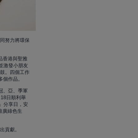
同努力將環保
品香港與聖雅
領並激發小朋友
鼓。四個工作
0多個作品。
冠、亞、季軍
18日順利舉
營」分享日，安
推廣綠色生
出貢獻。