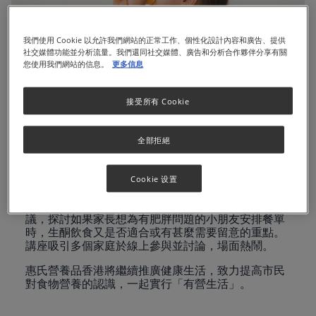
我們使用 Cookie 以允許我們網站的正常工作、個性化設計內容和廣告、提供
社交媒體功能並分析流量。我們還同社交媒體、廣告和分析合作夥伴分享有關
您使用我們網站的信息。
更多信息
接受所有 Cookie
有營親子計劃，一個由惠氏營養品香港與聖雅各福群
會合辦的營養知識推廣計劃，旨在增進基層家庭及大
眾的營養知識。
全部拒絕
計劃來到第10個年度，今年以線上講座為計劃揭開序
幕，由聖雅各福群會之營養師講解生酮飲食 — 這種
Cookie 设置
近年興起的飲食習慣。
註冊營養師於線上講座中詳細講解生酮飲食及一些爭
議，探討如果家長想為有肥胖問題的小朋友安排餐單
時，生酮飲食又是否適合或有甚麼需要留意的重點。
講座吸引多個家庭於線上參與並討論，場面熱鬧。
惠氏營養品香港將繼續推廣健康生活，致力提高市民
對食物營養的認識，一起實行「有營生活」。