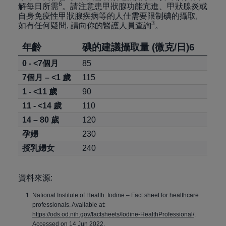
6
解每日所需
。請注意患甲狀腺功能亢進、甲狀腺炎或
自身免疫性甲狀腺疾病等的人仕需要限制碘的攝取,
3
如有任何疑問, 請向你的醫護人員查詢
。
年齡
碘的建議攝取量 (微克/日)6
0 - <7個月
85
7個月 – <1 歲
115
1 - <11 歲
90
11 - <14 歲
110
14 – 80 歲
120
孕婦
230
授乳婦女
240
資料來源:
National Institute of Health. Iodine – Fact sheet for healthcare
professionals. Available at:
https://ods.od.nih.gov/factsheets/Iodine-HealthProfessional/
.
Accessed on 14 Jun 2022.