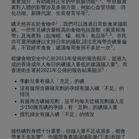
1, 2
重要成分，有助維持正常的甲狀腺功能
。甲狀腺激
素對人體的影響涉及多個方面，例如心血管功能、消
3
化功能、新陳代謝、生長發育等等
。
1
碘天然存在於食物中
，我們可以透過日常飲食來攝取
碘。一些常見碘含量較高的食物包括藻類（紫菜和海
2, 3
帶）及海產類（如海蝦、蠔、蜆等）食品等
。市民
亦可選用碘鹽以支持日常的攝取,請注意海帶含碘量偏
3
高，不宜經常進食，建議每周食用不多於一次
。
根據食物安全中心於2011年發佈的報告顯示，超過九
4
成的香港成年人每日的碘攝入量低於建議攝入量
。而
5
香港衛生署於2021年公佈的報告結果顯示
：
學齡兒童有攝入「充足」的碘
沒有服用含碘補充劑的孕婦有攝入碘「不足」的
情況
有服用含碘補充劑，並平均每天從補充劑攝入至
少150微克碘的孕婦，有「足夠」的碘攝入量
授乳婦女有攝入碘「不足」的情況
雖然碘對身體十分重要，但攝入量不足或過多，都會
4
帶來不良影響
。中國營養素建議攝取量(下表)有助了