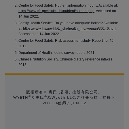
Centre for Food Safety. Nutrient information inquiry. Available at:
https://www.cfs.gov.hk/tc_chi/nutrient/nutrient.php
. Accessed on
14 Jun 2022.
Family Health Service. Do you have adequate iodine? Available
at:
https://www.fhs.gov.hk/tc_chi/health_info/woman/30146.html
.
Accessed on 14 Jun 2022.
Centre for Food Safety. Risk assessment study. Report no. 45.
2011.
Department of Health. Iodine survey report. 2021.
Chinese Nutrition Society. Chinese dietary reference intakes.
2013.
版權所有© 惠氏 (香港) 控股有限公司。
®
®
WYETH
及惠氏
為Wyeth LLC.之註冊商標，授權下
WYE-EM-072-JUN-22
使用。